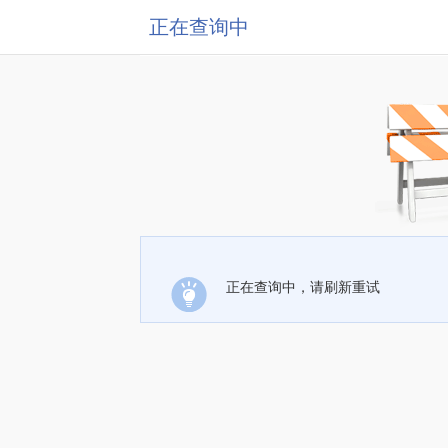
正在查询中
正在查询中，请刷新重试